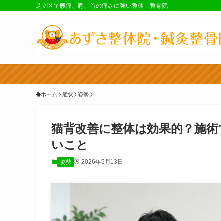
足立区で腰痛、肩、首の痛みに強い整体・整骨院
ホーム
症状
姿勢
猫背改善に整体は効果的？施術
いこと
2026年5月13日
姿勢