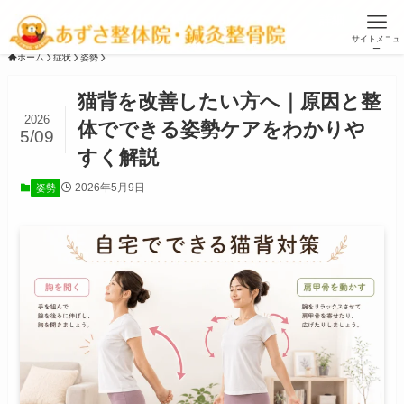
お盆休みは、11日、13日～16日です ▶
詳細
サイトメニュ
ー
ホーム
症状
姿勢
猫背を改善したい方へ｜原因と整
2026
体でできる姿勢ケアをわかりや
5/09
すく解説
2026年5月9日
姿勢