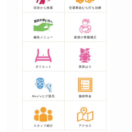
症状から検索
交通事故むち打ち治療
鍼灸メニュー
産後の骨盤矯正
ダイエット
美容はり
Men'sヒゲ脱毛
施術料金
スタッフ紹介
アクセス