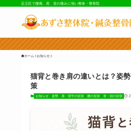
足立区で腰痛、肩、首の痛みに強い整体・整骨院
ホーム
お知らせ
猫背と巻き肩の違いとは？姿勢
策
お知らせ
姿勢
肩・背中の症状
腰の症状
首・頭の症状