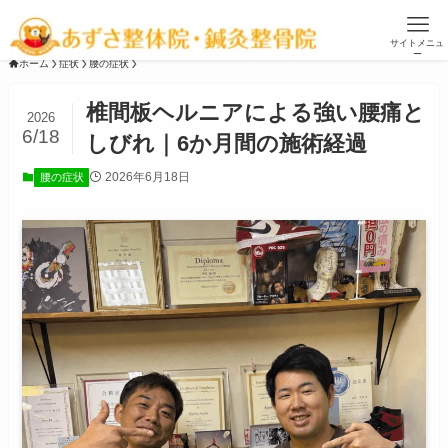
お盆休みは、11日、13日～16日です ▶
詳細
サイトメニュ
ー
ホーム
症状
腰の症状
椎間板ヘルニアによる強い腰痛と
2026
6/18
しびれ｜6か月間の施術経過
2026年6月18日
腰の症状