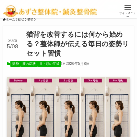
お盆休みは、11日、13日～16日です ▶
詳細
サイトメニュ
ー
ホーム
症状
姿勢
猫背を改善するには何から始め
2026
る？整体師が伝える毎日の姿勢リ
5/08
セット習慣
2026年5月8日
姿勢
腰の症状
首・頭の症状