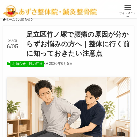
お盆休みは、11日、13日～16日です ▶
詳細
サイトメニュ
ー
ホーム
お知らせ
足立区竹ノ塚で腰痛の原因が分か
2026
らずお悩みの方へ｜整体に行く前
6/05
に知っておきたい注意点
2026年6月5日
お知らせ
腰の症状