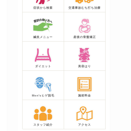
症状から検索
交通事故むち打ち治療
鍼灸メニュー
産後の骨盤矯正
ダイエット
美容はり
Men'sヒゲ脱毛
施術料金
スタッフ紹介
アクセス