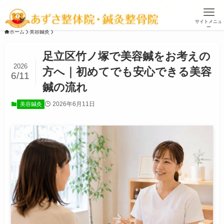
お盆休みは、11日、13日～16日です ▶
詳細
サイトメニュ
ー
ホーム
美容鍼灸
足立区竹ノ塚で美容鍼をお考えの
2026
方へ｜初めてでも安心できる美容
6/11
鍼の流れ
2026年6月11日
美容鍼灸